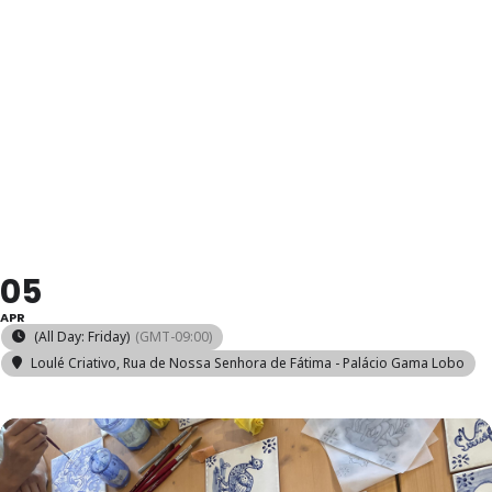
EXPERIÊNCIA
DE PINTURA
DE AZULEJOS
05
APR
(All Day: Friday)
(GMT-09:00)
Loulé Criativo
, Rua de Nossa Senhora de Fátima - Palácio Gama Lobo