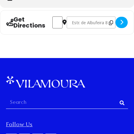
Get
Address - *Blue Sessions [cOlyEUCh7]
Destination Address - *Blue Sessi
Directions
Follow Us