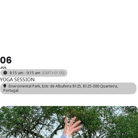
*BLUE
SESSIONS
06
JUL
8:15 am - 9:15 am
(GMT+01:00)
YOGA SESSION
Enviromental Park
, Estr. de Albufeira 8125, 8125-300 Quarteira,
Portugal