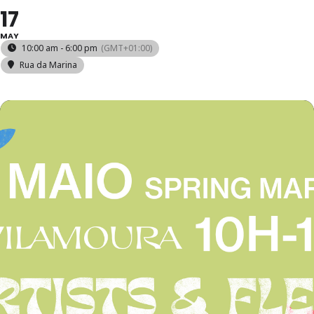
17
MAY
10:00 am - 6:00 pm
(GMT+01:00)
Rua da Marina